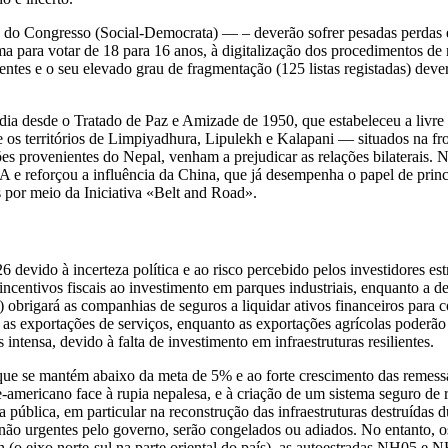
 do Congresso (Social-Democrata) — – deverão sofrer pesadas perdas en
ma para votar de 18 para 16 anos, à digitalização dos procedimentos de
entes e o seu elevado grau de fragmentação (125 listas registadas) de
ndia desde o Tratado de Paz e Amizade de 1950, que estabeleceu a livre
os territórios de Limpiyadhura, Lipulekh e Kalapani — situados na fron
es provenientes do Nepal, venham a prejudicar as relações bilaterais. N
A e reforçou a influência da China, que já desempenha o papel de princ
s por meio da Iniciativa «Belt and Road».
 devido à incerteza política e ao risco percebido pelos investidores es
ncentivos fiscais ao investimento em parques industriais, enquanto a de
) obrigará as companhias de seguros a liquidar ativos financeiros para c
s exportações de serviços, enquanto as exportações agrícolas poderão 
tensa, devido à falta de investimento em infraestruturas resilientes.
 que se mantém abaixo da meta de 5% e ao forte crescimento das remessa
e-americano face à rupia nepalesa, e à criação de um sistema seguro de 
 pública, em particular na reconstrução das infraestruturas destruídas d
 não urgentes pelo governo, serão congelados ou adiados. No entanto, 
 (o eixo norte-sul na parte oriental do país), as autoestradas NH05 e NH