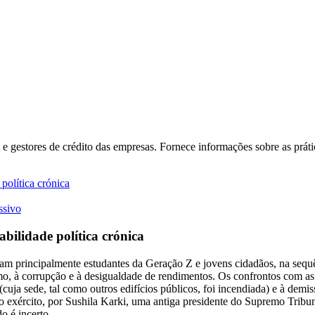
s e gestores de crédito das empresas. Fornece informações sobre as prát
política crónica
ssivo
bilidade política crónica
m principalmente estudantes da Geração Z e jovens cidadãos, na sequên
o, à corrupção e à desigualdade de rendimentos. Os confrontos com as
(cuja sede, tal como outros edifícios públicos, foi incendiada) e à dem
o exército, por Sushila Karki, uma antiga presidente do Supremo Tribun
o é incerto.