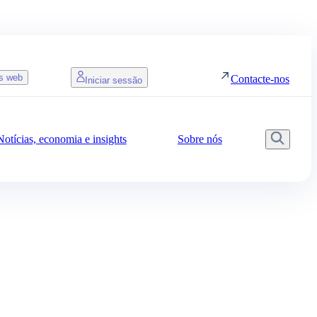
os web
Contacte-nos
Iniciar sessão
Notícias, economia e insights
Sobre nós
Pesqu