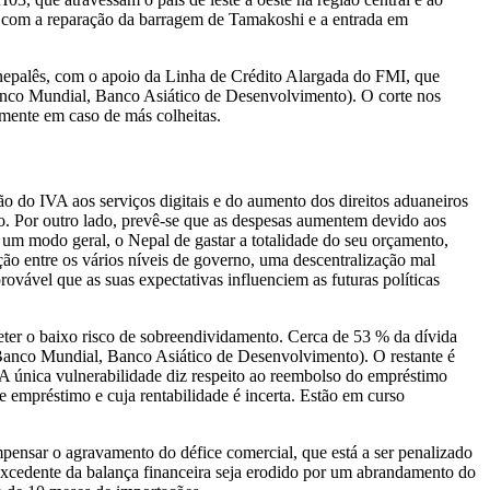
cas, com a reparação da barragem de Tamakoshi e a entrada em
o nepalês, com o apoio da Linha de Crédito Alargada do FMI, que
Banco Mundial, Banco Asiático de Desenvolvimento). O corte nos
lmente em caso de más colheitas.
o do IVA aos serviços digitais e do aumento dos direitos aduaneiros
smo. Por outro lado, prevê-se que as despesas aumentem devido aos
de um modo geral, o Nepal de gastar a totalidade do seu orçamento,
ção entre os vários níveis de governo, uma descentralização mal
rovável que as suas expectativas influenciem as futuras políticas
eter o baixo risco de sobreendividamento. Cerca de 53 % da dívida
 Banco Mundial, Banco Asiático de Desenvolvimento). O restante é
. A única vulnerabilidade diz respeito ao reembolso do empréstimo
e empréstimo e cuja rentabilidade é incerta. Estão em curso
mpensar o agravamento do défice comercial, que está a ser penalizado
excedente da balança financeira seja erodido por um abrandamento do