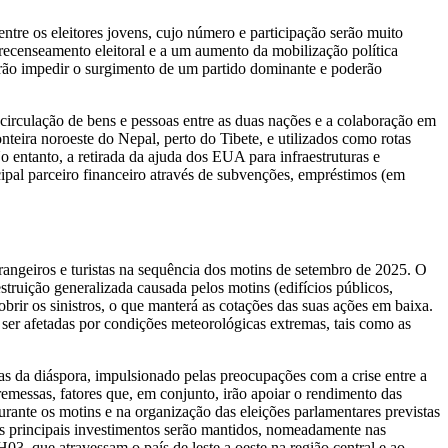
tre os eleitores jovens, cujo número e participação serão muito
 recenseamento eleitoral e a um aumento da mobilização política
verão impedir o surgimento de um partido dominante e poderão
 circulação de bens e pessoas entre as duas nações e a colaboração em
teira noroeste do Nepal, perto do Tibete, e utilizados como rotas
o entanto, a retirada da ajuda dos EUA para infraestruturas e
ipal parceiro financeiro através de subvenções, empréstimos (em
trangeiros e turistas na sequência dos motins de setembro de 2025. O
struição generalizada causada pelos motins (edifícios públicos,
obrir os sinistros, o que manterá as cotações das suas ações em baixa.
ser afetadas por condições meteorológicas extremas, tais como as
s da diáspora, impulsionado pelas preocupações com a crise entre a
remessas, fatores que, em conjunto, irão apoiar o rendimento das
urante os motins e na organização das eleições parlamentares previstas
os principais investimentos serão mantidos, nomeadamente nas
03, que atravessam o país de leste a oeste na região central e ao