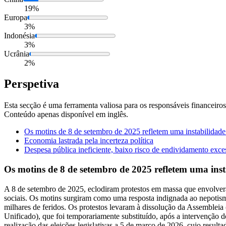
19%
Europa
3%
Indonésia
3%
Ucrânia
2%
Perspetiva
Esta secção é uma ferramenta valiosa para os responsáveis financeiro
Conteúdo apenas disponível em inglês.
Os motins de 8 de setembro de 2025 refletem uma instabilidade 
Economia lastrada pela incerteza política
Despesa pública ineficiente, baixo risco de endividamento exce
Os motins de 8 de setembro de 2025 refletem uma insta
A 8 de setembro de 2025, eclodiram protestos em massa que envolvera
sociais. Os motins surgiram como uma resposta indignada ao nepotism
milhares de feridos. Os protestos levaram à dissolução da Assembleia 
Unificado), que foi temporariamente substituído, após a intervenção d
realização das eleições legislativas a 5 de março de 2026, cujo resultad