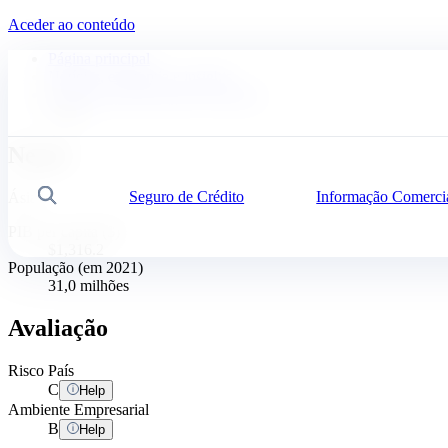
Aceder ao conteúdo
Página principal
Notícias, economia e insights
Análises de Risco País e Sectorial
Nepal
Nepal
Seguro de Crédito
Informação Comerci
Pesquisa
Ásia
PIB per capita ($)
$1,316.2
População (em 2021)
31,0 milhões
Avaliação
Risco País
C
Help
Ambiente Empresarial
B
Help