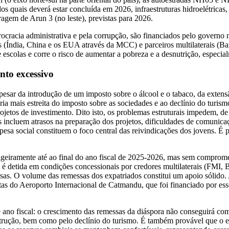
a dos quais deverá estar concluída em 2026, infraestruturas hidroelétri
agem de Arun 3 (no leste), previstas para 2026.
rocracia administrativa e pela corrupção, são financiados pelo govern
is (Índia, China e os EUA através da MCC) e parceiros multilaterais (
scolas e corre o risco de aumentar a pobreza e a desnutrição, especia
nto excessivo
esar da introdução de um imposto sobre o álcool e o tabaco, da extensã
tária mais estreita do imposto sobre as sociedades e ao declínio do turi
projetos de investimento. Dito isto, os problemas estruturais impedem, 
es incluem atrasos na preparação dos projetos, dificuldades de comunica
pesa social constituem o foco central das reivindicações dos jovens. É p
igeiramente até ao final do ano fiscal de 2025-2026, mas sem comprom
 é detida em condições concessionais por credores multilaterais (FMI,
nesas. O volume das remessas dos expatriados constitui um apoio sólido
itas do Aeroporto Internacional de Catmandu, que foi financiado por ess
e ano fiscal: o crescimento das remessas da diáspora não conseguirá co
strução, bem como pelo declínio do turismo. É também provável que o 