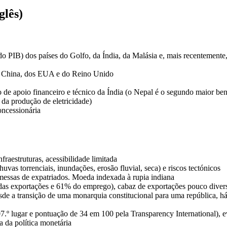
glês)
o PIB) dos países do Golfo, da Índia, da Malásia e, mais recentemente
da China, dos EUA e do Reino Unido
mo de apoio financeiro e técnico da Índia (o Nepal é o segundo maior ben
 da produção de eletricidade)
oncessionária
nfraestruturas, acessibilidade limitada
huvas torrenciais, inundações, erosão fluvial, seca) e riscos tectónicos
messas de expatriados. Moeda indexada à rupia indiana
s exportações e 61% do emprego), cabaz de exportações pouco diversif
 desde a transição de uma monarquia constitucional para uma república, h
.º lugar e pontuação de 34 em 100 pela Transparency International), ev
a da política monetária