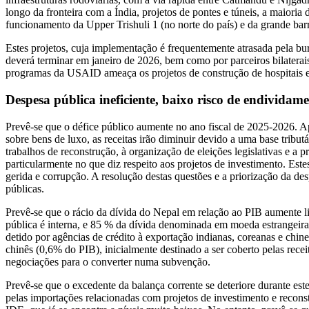
longo da fronteira com a Índia, projetos de pontes e túneis, a maiori
funcionamento da Upper Trishuli 1 (no norte do país) e da grande barr
Estes projetos, cuja implementação é frequentemente atrasada pela bu
deverá terminar em janeiro de 2026, bem como por parceiros bilatera
programas da USAID ameaça os projetos de construção de hospitais e e
Despesa pública ineficiente, baixo risco de endividame
Prevê-se que o défice público aumente no ano fiscal de 2025-2026. Ap
sobre bens de luxo, as receitas irão diminuir devido a uma base tribu
trabalhos de reconstrução, à organização de eleições legislativas e a 
particularmente no que diz respeito aos projetos de investimento. Est
gerida e corrupção. A resolução destas questões e a priorização da des
públicas.
Prevê-se que o rácio da dívida do Nepal em relação ao PIB aumente l
pública é interna, e 85 % da dívida denominada em moeda estrangeira
detido por agências de crédito à exportação indianas, coreanas e chi
chinês (0,6% do PIB), inicialmente destinado a ser coberto pelas rece
negociações para o converter numa subvenção.
Prevê-se que o excedente da balança corrente se deteriore durante est
pelas importações relacionadas com projetos de investimento e recon