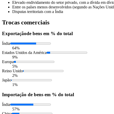
Elevado endividamento do setor privado, com a dívida em dívi
Entre os países menos desenvolvidos (segundo as Nações Unid
Disputas territoriais com a Índia
Trocas comerciais
Exportação
de bens em % do total
Índia
64%
Estados Unidos da América
9%
Europa
5%
Reino Unido
2%
Japão
1%
Importação
de bens em % do total
Índia
57%
China