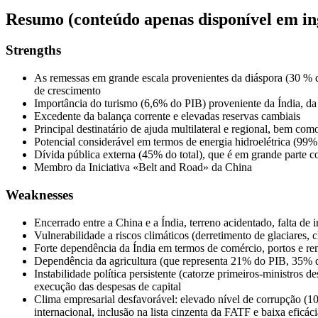
Resumo (conteúdo apenas disponível em in
Strengths
As remessas em grande escala provenientes da diáspora (30 % d
de crescimento
Importância do turismo (6,6% do PIB) proveniente da Índia, 
Excedente da balança corrente e elevadas reservas cambiais
Principal destinatário de ajuda multilateral e regional, bem co
Potencial considerável em termos de energia hidroelétrica (99%
Dívida pública externa (45% do total), que é em grande parte c
Membro da Iniciativa «Belt and Road» da China
Weaknesses
Encerrado entre a China e a Índia, terreno acidentado, falta de i
Vulnerabilidade a riscos climáticos (derretimento de glaciares, c
Forte dependência da Índia em termos de comércio, portos e re
Dependência da agricultura (que representa 21% do PIB, 35% da
Instabilidade política persistente (catorze primeiros-ministros
execução das despesas de capital
Clima empresarial desfavorável: elevado nível de corrupção (107
internacional, inclusão na lista cinzenta da FATF e baixa eficáci