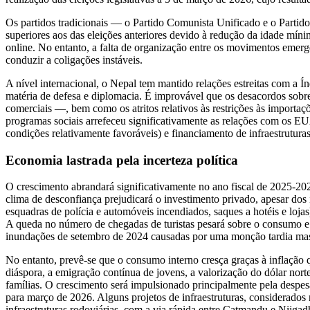
Os partidos tradicionais — o Partido Comunista Unificado e o Partido
superiores aos das eleições anteriores devido à redução da idade míni
online. No entanto, a falta de organização entre os movimentos emerg
conduzir a coligações instáveis.
A nível internacional, o Nepal tem mantido relações estreitas com a Í
matéria de defesa e diplomacia. É improvável que os desacordos sobre 
comerciais —, bem como os atritos relativos às restrições às importaçõ
programas sociais arrefeceu significativamente as relações com os EU
condições relativamente favoráveis) e financiamento de infraestrutura
Economia lastrada pela incerteza política
O crescimento abrandará significativamente no ano fiscal de 2025-2026
clima de desconfiança prejudicará o investimento privado, apesar dos i
esquadras de polícia e automóveis incendiados, saques a hotéis e lojas
A queda no número de chegadas de turistas pesará sobre o consumo e a
inundações de setembro de 2024 causadas por uma monção tardia mas in
No entanto, prevê-se que o consumo interno cresça graças à inflação
diáspora, a emigração contínua de jovens, a valorização do dólar nort
famílias. O crescimento será impulsionado principalmente pela despesa
para março de 2026. Alguns projetos de infraestruturas, considerados
infraestruturas rodoviárias, com a via rápida entre Catmandu e Nijgadh