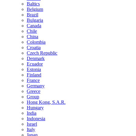
Baltics
Belgium
Brazil
Bulgaria
Canada
Chile
China
Colombia
Croatia
Czech Republic
Denmark
Ecuador
Estonia
Finland
France
Germany
Greece
Group
Hong Kong, S.A.R.
Hungary
India
Indonesia
Israel
Italy
Japan