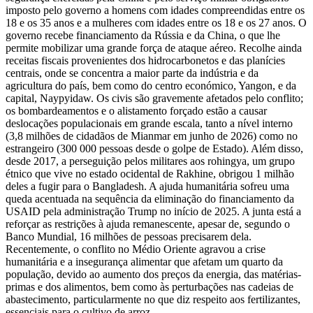
imposto pelo governo a homens com idades compreendidas entre os
18 e os 35 anos e a mulheres com idades entre os 18 e os 27 anos. O
governo recebe financiamento da Rússia e da China, o que lhe
permite mobilizar uma grande força de ataque aéreo. Recolhe ainda
receitas fiscais provenientes dos hidrocarbonetos e das planícies
centrais, onde se concentra a maior parte da indústria e da
agricultura do país, bem como do centro económico, Yangon, e da
capital, Naypyidaw. Os civis são gravemente afetados pelo conflito;
os bombardeamentos e o alistamento forçado estão a causar
deslocações populacionais em grande escala, tanto a nível interno
(3,8 milhões de cidadãos de Mianmar em junho de 2026) como no
estrangeiro (300 000 pessoas desde o golpe de Estado). Além disso,
desde 2017, a perseguição pelos militares aos rohingya, um grupo
étnico que vive no estado ocidental de Rakhine, obrigou 1 milhão
deles a fugir para o Bangladesh. A ajuda humanitária sofreu uma
queda acentuada na sequência da eliminação do financiamento da
USAID pela administração Trump no início de 2025. A junta está a
reforçar as restrições à ajuda remanescente, apesar de, segundo o
Banco Mundial, 16 milhões de pessoas precisarem dela.
Recentemente, o conflito no Médio Oriente agravou a crise
humanitária e a insegurança alimentar que afetam um quarto da
população, devido ao aumento dos preços da energia, das matérias-
primas e dos alimentos, bem como às perturbações nas cadeias de
abastecimento, particularmente no que diz respeito aos fertilizantes,
essenciais para o cultivo de arroz.