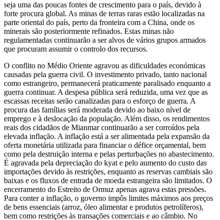
seja uma das poucas fontes de crescimento para o país, devido à
forte procura global. As minas de terras raras estão localizadas na
parte oriental do país, perto da fronteira com a China, onde os
minerais são posteriormente refinados. Estas minas não
regulamentadas continuarão a ser alvos de vários grupos armados
que procuram assumir o controlo dos recursos.
O conflito no Médio Oriente agravou as dificuldades económicas
causadas pela guerra civil. O investimento privado, tanto nacional
como estrangeiro, permanecerá praticamente paralisado enquanto a
guerra continuar. A despesa pública será reduzida, uma vez que as
escassas receitas serão canalizadas para o esforço de guerra. A
procura das famílias será moderada devido ao baixo nível de
emprego e à deslocação da população. Além disso, os rendimentos
reais dos cidadãos de Mianmar continuarão a ser corroídos pela
elevada inflação. A inflação está a ser alimentada pela expansão da
oferta monetária utilizada para financiar o défice orçamental, bem
como pela destruição interna e pelas perturbações no abastecimento.
É agravada pela depreciação do kyat e pelo aumento do custo das
importações devido às restrições, enquanto as reservas cambiais são
baixas e os fluxos de entrada de moeda estrangeira são limitados. O
encerramento do Estreito de Ormuz apenas agrava estas pressões.
Para conter a inflação, o governo impôs limites máximos aos preços
de bens essenciais (arroz, óleo alimentar e produtos petrolíferos),
bem como restrições às transações comerciais e ao câmbio. No