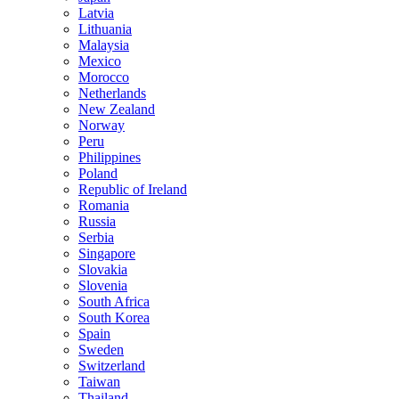
Latvia
Lithuania
Malaysia
Mexico
Morocco
Netherlands
New Zealand
Norway
Peru
Philippines
Poland
Republic of Ireland
Romania
Russia
Serbia
Singapore
Slovakia
Slovenia
South Africa
South Korea
Spain
Sweden
Switzerland
Taiwan
Thailand