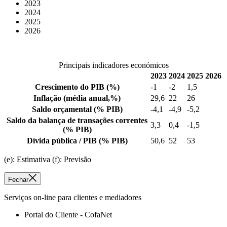
2023
2024
2025
2026
Principais indicadores económicos
2023
2024
2025
2026
Crescimento do PIB
(%)
-1
-2
1,5
Inflação
(média anual,%)
29,6
22
26
Saldo orçamental
(% PIB)
-4,1
-4,9
-5,2
Saldo da balança de transações correntes
3,3
0,4
-1,5
(% PIB)
Dívida pública / PIB
(% PIB)
50,6
52
53
(e): Estimativa (f): Previsão
Fechar
Serviços on-line para clientes e mediadores
Portal do Cliente - CofaNet