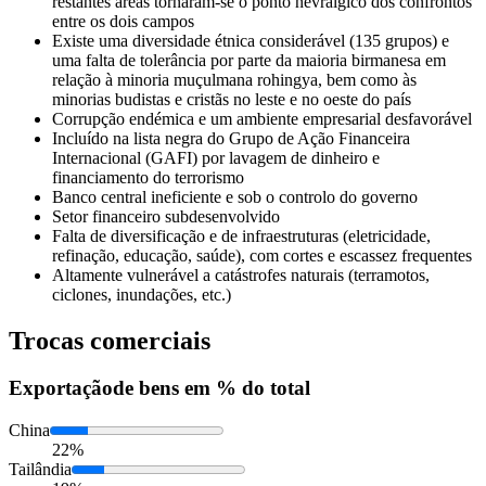
restantes áreas tornaram-se o ponto nevrálgico dos confrontos
entre os dois campos
Existe uma diversidade étnica considerável (135 grupos) e
uma falta de tolerância por parte da maioria birmanesa em
relação à minoria muçulmana rohingya, bem como às
minorias budistas e cristãs no leste e no oeste do país
Corrupção endémica e um ambiente empresarial desfavorável
Incluído na lista negra do Grupo de Ação Financeira
Internacional (GAFI) por lavagem de dinheiro e
financiamento do terrorismo
Banco central ineficiente e sob o controlo do governo
Setor financeiro subdesenvolvido
Falta de diversificação e de infraestruturas (eletricidade,
refinação, educação, saúde), com cortes e escassez frequentes
Altamente vulnerável a catástrofes naturais (terramotos,
ciclones, inundações, etc.)
Trocas comerciais
Exportação
de bens em % do total
China
22%
Tailândia