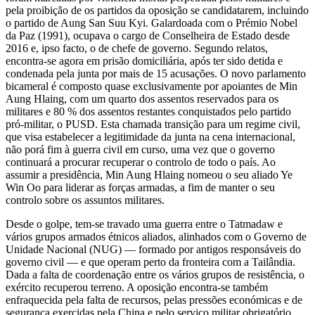
pela proibição de os partidos da oposição se candidatarem, incluindo
o partido de Aung San Suu Kyi. Galardoada com o Prémio Nobel
da Paz (1991), ocupava o cargo de Conselheira de Estado desde
2016 e, ipso facto, o de chefe de governo. Segundo relatos,
encontra-se agora em prisão domiciliária, após ter sido detida e
condenada pela junta por mais de 15 acusações. O novo parlamento
bicameral é composto quase exclusivamente por apoiantes de Min
Aung Hlaing, com um quarto dos assentos reservados para os
militares e 80 % dos assentos restantes conquistados pelo partido
pró-militar, o PUSD. Esta chamada transição para um regime civil,
que visa estabelecer a legitimidade da junta na cena internacional,
não porá fim à guerra civil em curso, uma vez que o governo
continuará a procurar recuperar o controlo de todo o país. Ao
assumir a presidência, Min Aung Hlaing nomeou o seu aliado Ye
Win Oo para liderar as forças armadas, a fim de manter o seu
controlo sobre os assuntos militares.
Desde o golpe, tem-se travado uma guerra entre o Tatmadaw e
vários grupos armados étnicos aliados, alinhados com o Governo de
Unidade Nacional (NUG) — formado por antigos responsáveis do
governo civil — e que operam perto da fronteira com a Tailândia.
Dada a falta de coordenação entre os vários grupos de resistência, o
exército recuperou terreno. A oposição encontra-se também
enfraquecida pela falta de recursos, pelas pressões económicas e de
segurança exercidas pela China e pelo serviço militar obrigatório