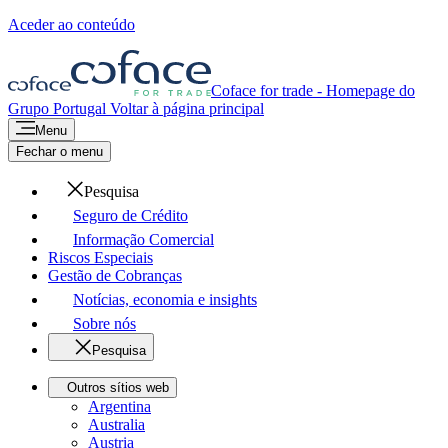
Aceder ao conteúdo
Coface for trade - Homepage do
Grupo
Portugal
Voltar à página principal
Menu
Fechar o menu
Pesquisa
Seguro de Crédito
Informação Comercial
Riscos Especiais
Gestão de Cobranças
Notícias, economia e insights
Sobre nós
Pesquisa
Outros sítios web
Argentina
Australia
Austria