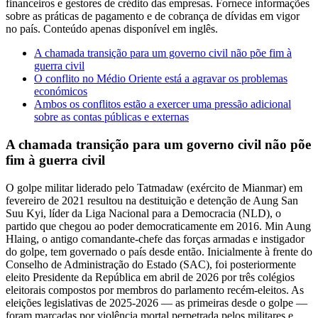
financeiros e gestores de crédito das empresas. Fornece informações
sobre as práticas de pagamento e de cobrança de dívidas em vigor
no país. Conteúdo apenas disponível em inglês.
A chamada transição para um governo civil não põe fim à
guerra civil
O conflito no Médio Oriente está a agravar os problemas
económicos
Ambos os conflitos estão a exercer uma pressão adicional
sobre as contas públicas e externas
A chamada transição para um governo civil não põe
fim à guerra civil
O golpe militar liderado pelo Tatmadaw (exército de Mianmar) em
fevereiro de 2021 resultou na destituição e detenção de Aung San
Suu Kyi, líder da Liga Nacional para a Democracia (NLD), o
partido que chegou ao poder democraticamente em 2016. Min Aung
Hlaing, o antigo comandante-chefe das forças armadas e instigador
do golpe, tem governado o país desde então. Inicialmente à frente do
Conselho de Administração do Estado (SAC), foi posteriormente
eleito Presidente da República em abril de 2026 por três colégios
eleitorais compostos por membros do parlamento recém-eleitos. As
eleições legislativas de 2025-2026 — as primeiras desde o golpe —
foram marcadas por violência mortal perpetrada pelos militares e