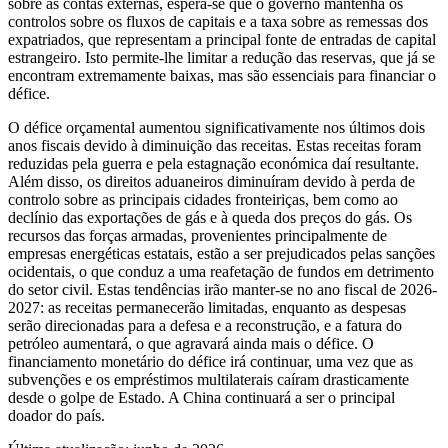
sobre as contas externas, espera-se que o governo mantenha os
controlos sobre os fluxos de capitais e a taxa sobre as remessas dos
expatriados, que representam a principal fonte de entradas de capital
estrangeiro. Isto permite-lhe limitar a redução das reservas, que já se
encontram extremamente baixas, mas são essenciais para financiar o
défice.
O défice orçamental aumentou significativamente nos últimos dois
anos fiscais devido à diminuição das receitas. Estas receitas foram
reduzidas pela guerra e pela estagnação económica daí resultante.
Além disso, os direitos aduaneiros diminuíram devido à perda de
controlo sobre as principais cidades fronteiriças, bem como ao
declínio das exportações de gás e à queda dos preços do gás. Os
recursos das forças armadas, provenientes principalmente de
empresas energéticas estatais, estão a ser prejudicados pelas sanções
ocidentais, o que conduz a uma reafetação de fundos em detrimento
do setor civil. Estas tendências irão manter-se no ano fiscal de 2026-
2027: as receitas permanecerão limitadas, enquanto as despesas
serão direcionadas para a defesa e a reconstrução, e a fatura do
petróleo aumentará, o que agravará ainda mais o défice. O
financiamento monetário do défice irá continuar, uma vez que as
subvenções e os empréstimos multilaterais caíram drasticamente
desde o golpe de Estado. A China continuará a ser o principal
doador do país.