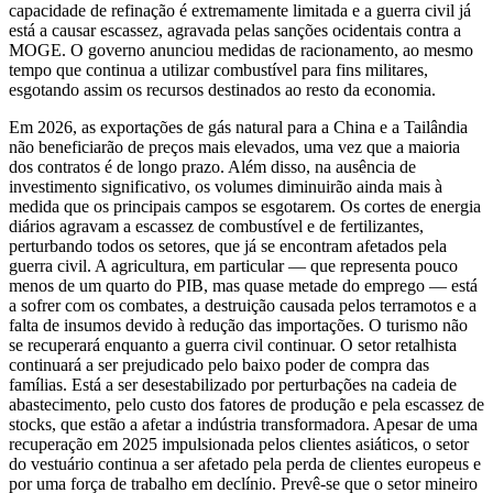
capacidade de refinação é extremamente limitada e a guerra civil já
está a causar escassez, agravada pelas sanções ocidentais contra a
MOGE. O governo anunciou medidas de racionamento, ao mesmo
tempo que continua a utilizar combustível para fins militares,
esgotando assim os recursos destinados ao resto da economia.
Em 2026, as exportações de gás natural para a China e a Tailândia
não beneficiarão de preços mais elevados, uma vez que a maioria
dos contratos é de longo prazo. Além disso, na ausência de
investimento significativo, os volumes diminuirão ainda mais à
medida que os principais campos se esgotarem. Os cortes de energia
diários agravam a escassez de combustível e de fertilizantes,
perturbando todos os setores, que já se encontram afetados pela
guerra civil. A agricultura, em particular — que representa pouco
menos de um quarto do PIB, mas quase metade do emprego — está
a sofrer com os combates, a destruição causada pelos terramotos e a
falta de insumos devido à redução das importações. O turismo não
se recuperará enquanto a guerra civil continuar. O setor retalhista
continuará a ser prejudicado pelo baixo poder de compra das
famílias. Está a ser desestabilizado por perturbações na cadeia de
abastecimento, pelo custo dos fatores de produção e pela escassez de
stocks, que estão a afetar a indústria transformadora. Apesar de uma
recuperação em 2025 impulsionada pelos clientes asiáticos, o setor
do vestuário continua a ser afetado pela perda de clientes europeus e
por uma força de trabalho em declínio. Prevê-se que o setor mineiro