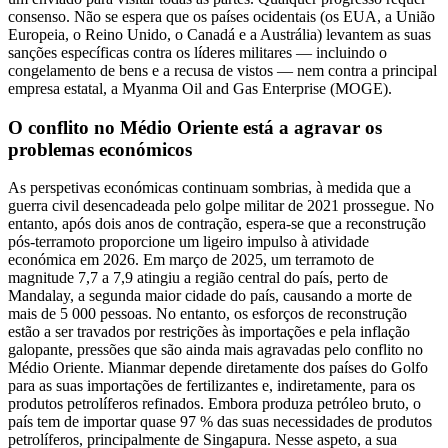
consenso. Não se espera que os países ocidentais (os EUA, a União
Europeia, o Reino Unido, o Canadá e a Austrália) levantem as suas
sanções específicas contra os líderes militares — incluindo o
congelamento de bens e a recusa de vistos — nem contra a principal
empresa estatal, a Myanma Oil and Gas Enterprise (MOGE).
O conflito no Médio Oriente está a agravar os
problemas económicos
As perspetivas económicas continuam sombrias, à medida que a
guerra civil desencadeada pelo golpe militar de 2021 prossegue. No
entanto, após dois anos de contração, espera-se que a reconstrução
pós-terramoto proporcione um ligeiro impulso à atividade
económica em 2026. Em março de 2025, um terramoto de
magnitude 7,7 a 7,9 atingiu a região central do país, perto de
Mandalay, a segunda maior cidade do país, causando a morte de
mais de 5 000 pessoas. No entanto, os esforços de reconstrução
estão a ser travados por restrições às importações e pela inflação
galopante, pressões que são ainda mais agravadas pelo conflito no
Médio Oriente. Mianmar depende diretamente dos países do Golfo
para as suas importações de fertilizantes e, indiretamente, para os
produtos petrolíferos refinados. Embora produza petróleo bruto, o
país tem de importar quase 97 % das suas necessidades de produtos
petrolíferos, principalmente de Singapura. Nesse aspeto, a sua