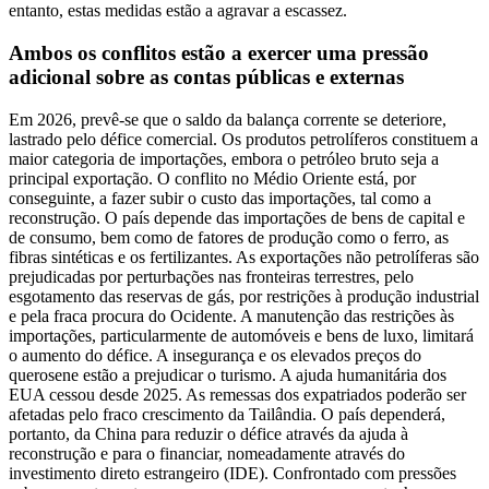
entanto, estas medidas estão a agravar a escassez.
Ambos os conflitos estão a exercer uma pressão
adicional sobre as contas públicas e externas
Em 2026, prevê-se que o saldo da balança corrente se deteriore,
lastrado pelo défice comercial. Os produtos petrolíferos constituem a
maior categoria de importações, embora o petróleo bruto seja a
principal exportação. O conflito no Médio Oriente está, por
conseguinte, a fazer subir o custo das importações, tal como a
reconstrução. O país depende das importações de bens de capital e
de consumo, bem como de fatores de produção como o ferro, as
fibras sintéticas e os fertilizantes. As exportações não petrolíferas são
prejudicadas por perturbações nas fronteiras terrestres, pelo
esgotamento das reservas de gás, por restrições à produção industrial
e pela fraca procura do Ocidente. A manutenção das restrições às
importações, particularmente de automóveis e bens de luxo, limitará
o aumento do défice. A insegurança e os elevados preços do
querosene estão a prejudicar o turismo. A ajuda humanitária dos
EUA cessou desde 2025. As remessas dos expatriados poderão ser
afetadas pelo fraco crescimento da Tailândia. O país dependerá,
portanto, da China para reduzir o défice através da ajuda à
reconstrução e para o financiar, nomeadamente através do
investimento direto estrangeiro (IDE). Confrontado com pressões