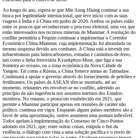
Ao longo do ano, espera-se que Min Aung Hlaing continue a sua
busca por legitimidade internacional, que teve início com as suas
viagens à Índia e à China em junho de 2026. Ambos os países estão
entre os poucos que reconheceram o processo eleitoral, uma vez que
estão interessados nos recursos minerais de Mianmar. A resolução do
conflito permitiria a Pequim continuar a implementar o Corredor
Económico China-Mianmar, cuja implementação foi abrandada ou
mesmo suspensa devido aos combates. A China está a investir em
infraestruturas para hidrocarbonetos, estradas e caminhos-de-ferro,
tais como a linha ferroviária Kyaukphyu-Muse, que liga a sua
fronteira ao oceano, ou a zona económica da Nova Cidade de
Yangon. Tal como a Rússia, a China fornece armas ao Tatmadaw.
Continuará a apoiar o governo através do fornecimento de petróleo e
fertilizantes. Os países da ASEAN têm-se mostrado, até ao
momento, relutantes em envolver-se no conflito, aderindo ao
princípio da não ingerência nos assuntos internos dos Estados-
membros. No entanto, o protocolo estabelecido em 2021, que
permite a Mianmar participar apenas em reuniões de caráter não
político, continua em vigor. Enquanto alguns países membros são a
favor de uma aproximação, outros assumem uma postura inflexível.
Todos apelam à implementação do Consenso de Cinco Pontos
adotado em 2021, que, entre outras coisas, estipula o fim da
violência, o diálogo com vista a uma solução pacífica e o envio de
um enviado para visitar todas as partes. Qualquer progresso requer