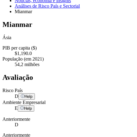
Notícias, economia e insights
Análises de Risco País e Sectorial
Mianmar
Mianmar
Ásia
PIB per capita ($)
$1,190.0
População (em 2021)
54,2 milhões
Avaliação
Risco País
D
Help
Ambiente Empresarial
E
Help
Anteriormente
D
Anteriormente