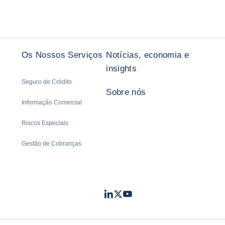
Os Nossos Serviços
Notícias, economia e
insights
Seguro de Crédito
Sobre nós
Informação Comercial
Riscos Especiais
Gestão de Cobranças
LinkedIn
Twitter
Youtube
- Coface
- Coface
- Coface