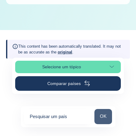
This content has been automatically translated. It may not
be as accurate as the
original
.
Selecione um tópico
Selecionar a secção da página
Comparar países
Pesquisar um paí
OK
Pesquisar um país
0
suggestions