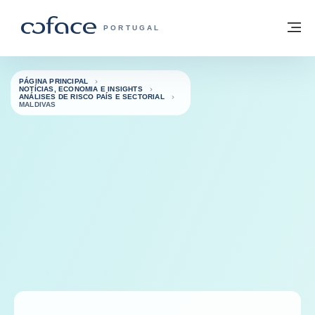
Aceder ao conteúdo
Voltar à página principal
M
COFACE FOR TRADE - HOMEPAGE DO 
PORTUGAL
PÁGINA PRINCIPAL
NOTÍCIAS, ECONOMIA E INSIGHTS
ANÁLISES DE RISCO PAÍS E SECTORIAL
MALDIVAS