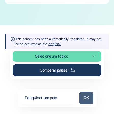
This content has been automatically translated. It may not
be as accurate as the
original
.
Selecione um tópico
Selecionar a secção da página
Comparar países
Pesquisar um paí
OK
Pesquisar um país
0
suggestions