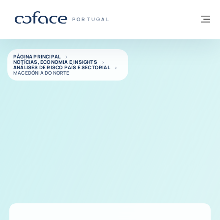
Aceder ao conteúdo
Voltar à página principal
M
COFACE FOR TRADE - HOMEPAGE DO GR
PORTUGAL
PÁGINA PRINCIPAL
NOTÍCIAS, ECONOMIA E INSIGHTS
ANÁLISES DE RISCO PAÍS E SECTORIAL
MACEDÓNIA DO NORTE