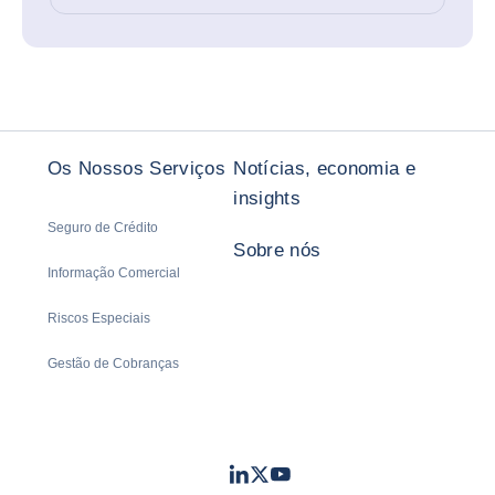
Os Nossos Serviços
Notícias, economia e
insights
Seguro de Crédito
Sobre nós
Informação Comercial
Riscos Especiais
Gestão de Cobranças
LinkedIn
Twitter
Youtube
- Coface
- Coface
- Coface