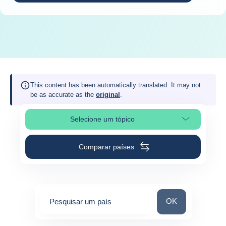
This content has been automatically translated. It may not
be as accurate as the
original
.
Selecione um tópico
Selecionar a secção da página
Comparar países
Pesquisar um paí
OK
Pesquisar um país
0
suggestions