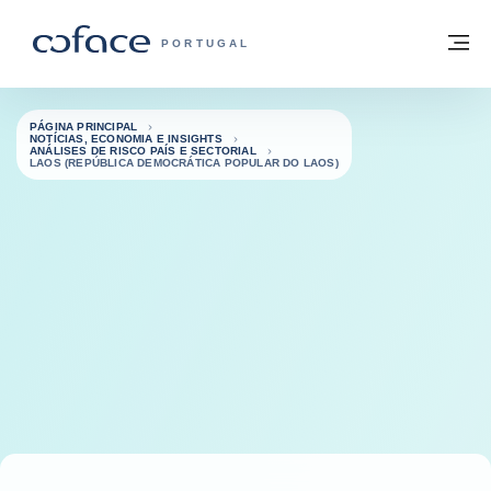
Aceder ao conteúdo
Voltar à página principal
M
COFACE FOR TRADE - HOMEPAGE DO 
PORTUGAL
PÁGINA PRINCIPAL
NOTÍCIAS, ECONOMIA E INSIGHTS
ANÁLISES DE RISCO PAÍS E SECTORIAL
LAOS (REPÚBLICA DEMOCRÁTICA POPULAR DO LAOS)