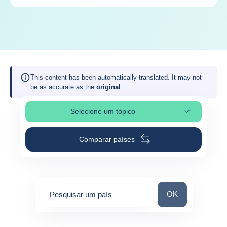
This content has been automatically translated. It may not
be as accurate as the
original
.
Selecione um tópico
Selecionar a secção da página
Comparar países
Pesquisar um paí
OK
Pesquisar um país
0
suggestions