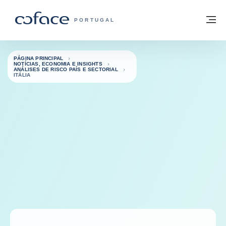
Aceder ao conteúdo
Voltar à página principal
M
COFACE FOR TRADE - HOMEPAGE DO 
PORTUGAL
PÁGINA PRINCIPAL
NOTÍCIAS, ECONOMIA E INSIGHTS
ANÁLISES DE RISCO PAÍS E SECTORIAL
ITÁLIA