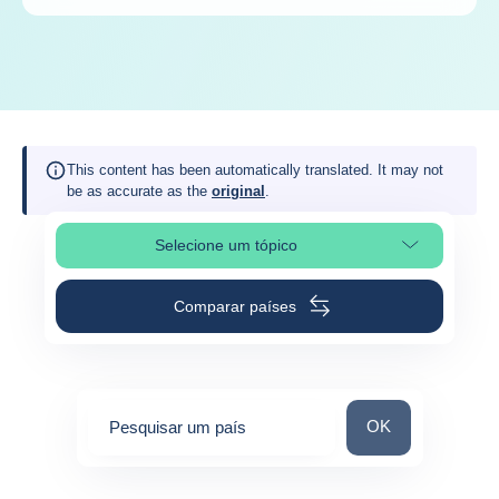
This content has been automatically translated. It may not
be as accurate as the
original
.
Selecione um tópico
Selecionar a secção da página
Comparar países
Pesquisar um paí
OK
Pesquisar um país
0
suggestions