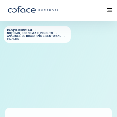
Aceder ao conteúdo
Voltar à página principal
M
COFACE FOR TRADE - HOMEPAGE DO 
PORTUGAL
PÁGINA PRINCIPAL
NOTÍCIAS, ECONOMIA E INSIGHTS
ANÁLISES DE RISCO PAÍS E SECTORIAL
IRLANDA