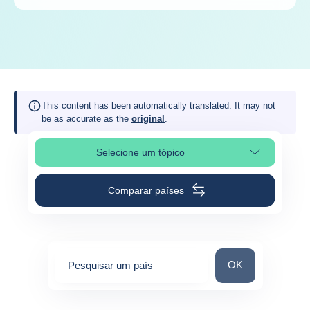
This content has been automatically translated. It may not
be as accurate as the
original
.
Selecione um tópico
Selecionar a secção da página
Comparar países
Pesquisar um paí
OK
Pesquisar um país
0
suggestions