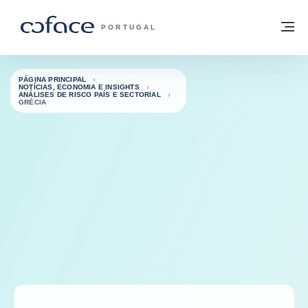
Aceder ao conteúdo
Voltar à página principal
M
COFACE FOR TRADE - HOMEPAGE DO 
PORTUGAL
PÁGINA PRINCIPAL
NOTÍCIAS, ECONOMIA E INSIGHTS
ANÁLISES DE RISCO PAÍS E SECTORIAL
GRÉCIA