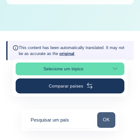
This content has been automatically translated. It may not
be as accurate as the
original
.
Selecione um tópico
Selecionar a secção da página
Comparar países
Pesquisar um paí
OK
Pesquisar um país
0
suggestions