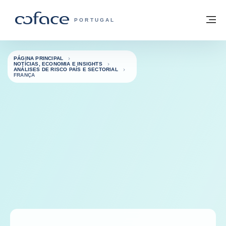
Aceder ao conteúdo
Voltar à página principal
M
COFACE FOR TRADE - HOMEPAGE DO 
PORTUGAL
PÁGINA PRINCIPAL
NOTÍCIAS, ECONOMIA E INSIGHTS
ANÁLISES DE RISCO PAÍS E SECTORIAL
FRANÇA