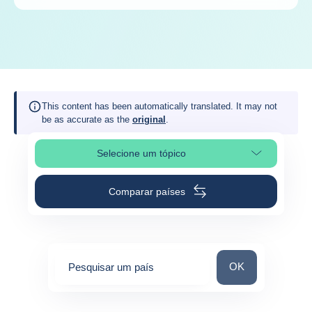
This content has been automatically translated. It may not
be as accurate as the
original
.
Selecione um tópico
Selecionar a secção da página
Comparar países
Pesquisar um paí
OK
Pesquisar um país
0
suggestions