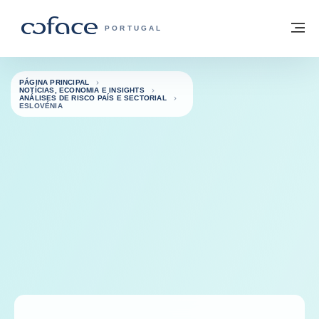
Aceder ao conteúdo
Voltar à página principal
M
COFACE FOR TRADE - HOMEPAGE DO 
PORTUGAL
PÁGINA PRINCIPAL
NOTÍCIAS, ECONOMIA E INSIGHTS
ANÁLISES DE RISCO PAÍS E SECTORIAL
ESLOVÉNIA