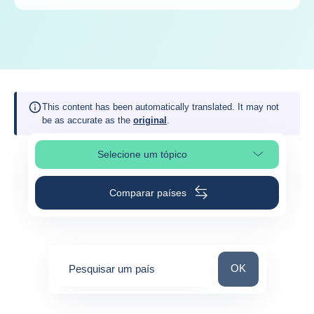
This content has been automatically translated. It may not
be as accurate as the
original
.
Selecione um tópico
Selecionar a secção da página
Comparar países
Pesquisar um paí
OK
Pesquisar um país
0
suggestions