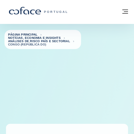
Aceder ao conteúdo
Voltar à página principal
M
COFACE FOR TRADE - HOMEPAGE DO 
PORTUGAL
PÁGINA PRINCIPAL
NOTÍCIAS, ECONOMIA E INSIGHTS
ANÁLISES DE RISCO PAÍS E SECTORIAL
CONGO (REPÚBLICA DO)