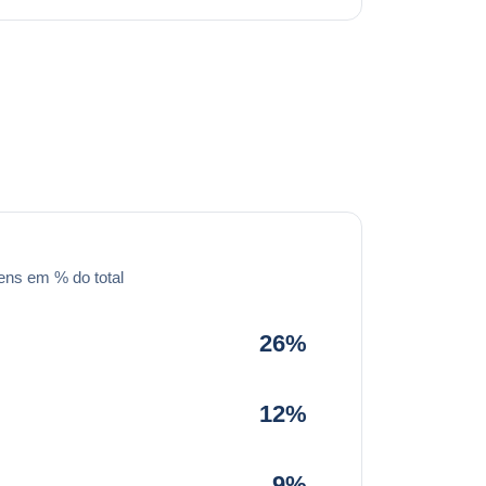
ens em % do total
26%
12%
9%