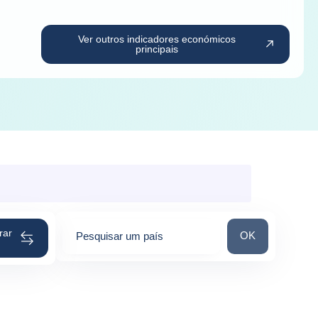
Ver outros indicadores económicos
principais
rar
Pesquisar um pa
OK
Pesquisar um país
0
suggestions