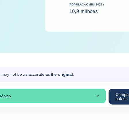
POPULAÇÃO (EM 2021)
10,9 milhões
It may not be as accurate as the
original
.
Compa
tópico
cionar a secção da página
países