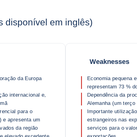
disponível em inglês)
Weaknesses
coração da Europa
Economia pequena e 
representam 73 % d
ção internacional e,
Dependência da procu
emã
Alemanha (um terço 
rencial para o
Importante utilizaçã
D) e apresenta um
estrangeiros nas exp
evados da região
serviços para o valo
 e elevado excedente
exportações