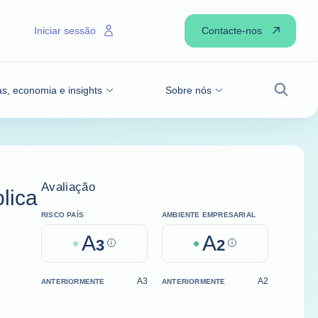
Contacte-nos
Iniciar sessão
as, economia e insights
Sobre nós
Pesqui
Avaliação
lica
RISCO PAÍS
AMBIENTE EMPRESARIAL
A
A
3
Help
2
Help
A3
A2
ANTERIORMENTE
ANTERIORMENTE