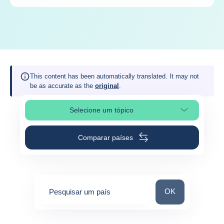
This content has been automatically translated. It may not
be as accurate as the
original
.
Selecione um tópico
Selecionar a secção da página
Comparar países
Pesquisar um paí
OK
Pesquisar um país
0
suggestions