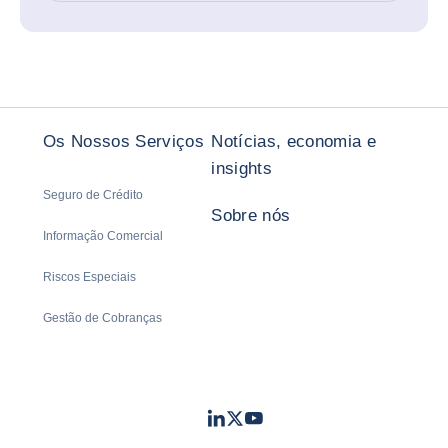
Os Nossos Serviços
Notícias, economia e
insights
Seguro de Crédito
Sobre nós
Informação Comercial
Riscos Especiais
Gestão de Cobranças
LinkedIn
Twitter
Youtube
- Coface
- Coface
- Coface