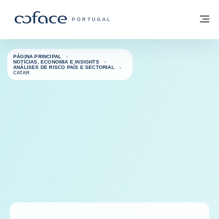
Aceder ao conteúdo
Voltar à página principal
M
COFACE FOR TRADE - HOMEPAGE DO 
PORTUGAL
PÁGINA PRINCIPAL
NOTÍCIAS, ECONOMIA E INSIGHTS
ANÁLISES DE RISCO PAÍS E SECTORIAL
CATAR