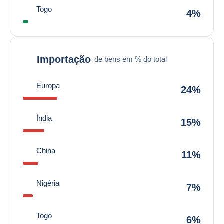
Togo
4%
Importação
de bens em % do total
Europa
24%
Índia
15%
China
11%
Nigéria
7%
Togo
6%