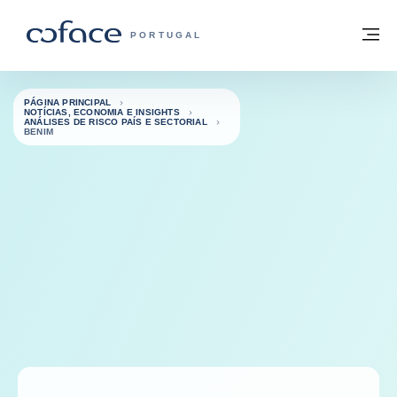
Aceder ao conteúdo
Voltar à página principal
M
COFACE FOR TRADE - HOMEPAGE DO 
PORTUGAL
PÁGINA PRINCIPAL
NOTÍCIAS, ECONOMIA E INSIGHTS
ANÁLISES DE RISCO PAÍS E SECTORIAL
BENIM