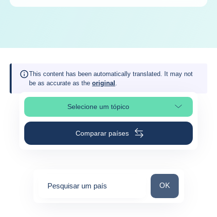
This content has been automatically translated. It may not
be as accurate as the
original
.
Selecione um tópico
Selecionar a secção da página
Comparar países
Pesquisar um paí
OK
Pesquisar um país
0
suggestions