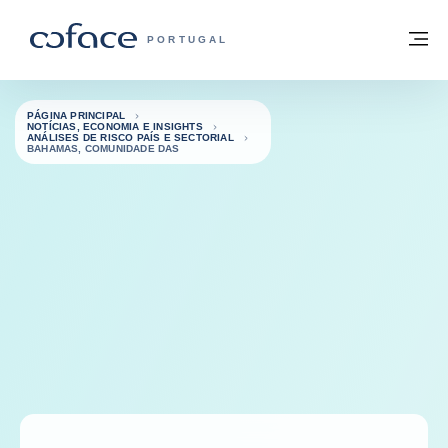
Aceder ao conteúdo
Voltar à página principal
M
COFACE FOR TRADE - HOMEPAGE DO 
PORTUGAL
PÁGINA PRINCIPAL
NOTÍCIAS, ECONOMIA E INSIGHTS
ANÁLISES DE RISCO PAÍS E SECTORIAL
BAHAMAS, COMUNIDADE DAS