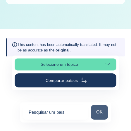
This content has been automatically translated. It may not
be as accurate as the
original
.
Selecione um tópico
Selecionar a secção da página
Comparar países
Pesquisar um paí
OK
Pesquisar um país
0
suggestions