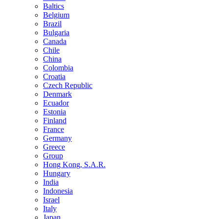
Baltics
Belgium
Brazil
Bulgaria
Canada
Chile
China
Colombia
Croatia
Czech Republic
Denmark
Ecuador
Estonia
Finland
France
Germany
Greece
Group
Hong Kong, S.A.R.
Hungary
India
Indonesia
Israel
Italy
Japan