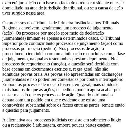
exercerá jurisdição com base no facto de o réu ser residente ou estar
domiciliado na área de jurisdição do tribunal, ou se a causa da ação
tiver surgido nessa área.
Os processos nos Tribunais de Primeira Instância e nos Tribunais
Regionais envolvem, geralmente, um processo de julgamento
(ação). Os processos por moção (por meio de declaração
juramentada) limitam-se apenas a determinados casos. O Tribunal
Superior pode conduzir tanto processos de julgamento (ação) como
processos por moção (pedido). Nos processos de ação, o
procedimento tem início com uma intimação e conclui-se com a fase
de julgamento, na qual as testemunhas prestam depoimento. Nos
processos de requerimento (moção), a questão será decidida com
base apenas em documentos escritos e, regra geral, não são
admitidas provas orais. As provas são apresentadas em declarações
juramentadas e não podem ser contestadas por contra-interrogatório.
Embora os processos de moção fossem, em geral, mais rápidos e
mais baratos do que as ações, os pedidos podem agora acabar por
custar mais do que os processos de ação. Quando o tribunal se
depara com um pedido em que é evidente que existe uma
controvérsia substancial sobre os factos entre as partes, remete então
a questão para julgamento.
A alternativa aos processos judiciais consiste em submeter o litígio
ou a reclamação à arbitragem, embora poucas partes estejam