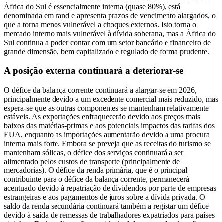
África do Sul é essencialmente interna (quase 80%), está
denominada em rand e apresenta prazos de vencimento alargados, o
que a torna menos vulnerável a choques externos. Isto torna o
mercado interno mais vulnerável à dívida soberana, mas a África do
Sul continua a poder contar com um setor bancário e financeiro de
grande dimensão, bem capitalizado e regulado de forma prudente.
A posição externa continuará a deteriorar-se
O défice da balança corrente continuará a alargar-se em 2026,
principalmente devido a um excedente comercial mais reduzido, mas
espera-se que as outras componentes se mantenham relativamente
estáveis. As exportações enfraquecerão devido aos preços mais
baixos das matérias-primas e aos potenciais impactos das tarifas dos
EUA, enquanto as importações aumentarão devido a uma procura
interna mais forte. Embora se preveja que as receitas do turismo se
mantenham sólidas, o défice dos serviços continuará a ser
alimentado pelos custos de transporte (principalmente de
mercadorias). O défice da renda primária, que é o principal
contribuinte para o défice da balança corrente, permanecerá
acentuado devido à repatriação de dividendos por parte de empresas
estrangeiras e aos pagamentos de juros sobre a dívida privada. O
saldo da renda secundária continuará também a registar um défice
devido à saída de remessas de trabalhadores expatriados para países