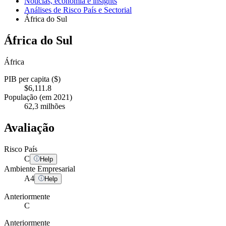
Notícias, economia e insights
Análises de Risco País e Sectorial
África do Sul
África do Sul
África
PIB per capita ($)
$6,111.8
População (em 2021)
62,3 milhões
Avaliação
Risco País
C
Help
Ambiente Empresarial
A
4
Help
Anteriormente
C
Anteriormente