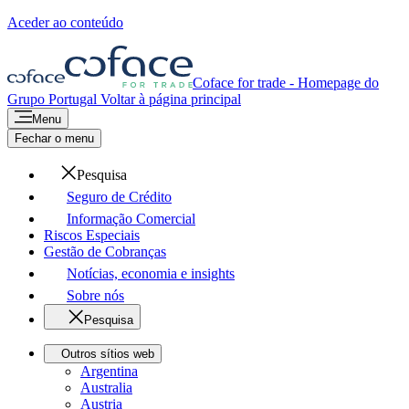
Aceder ao conteúdo
Coface for trade - Homepage do
Grupo
Portugal
Voltar à página principal
Menu
Fechar o menu
Pesquisa
Seguro de Crédito
Informação Comercial
Riscos Especiais
Gestão de Cobranças
Notícias, economia e insights
Sobre nós
Pesquisa
Outros sítios web
Argentina
Australia
Austria