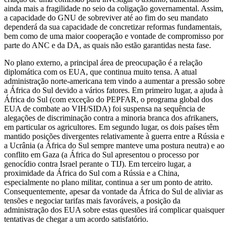
ainda mais a fragilidade no seio da coligação governamental. Assim,
a capacidade do GNU de sobreviver até ao fim do seu mandato
dependerá da sua capacidade de concretizar reformas fundamentais,
bem como de uma maior cooperação e vontade de compromisso por
parte do ANC e da DA, as quais não estão garantidas nesta fase.
No plano externo, a principal área de preocupação é a relação
diplomática com os EUA, que continua muito tensa. A atual
administração norte-americana tem vindo a aumentar a pressão sobre
a África do Sul devido a vários fatores. Em primeiro lugar, a ajuda à
África do Sul (com exceção do PEPFAR, o programa global dos
EUA de combate ao VIH/SIDA) foi suspensa na sequência de
alegações de discriminação contra a minoria branca dos afrikaners,
em particular os agricultores. Em segundo lugar, os dois países têm
mantido posições divergentes relativamente à guerra entre a Rússia e
a Ucrânia (a África do Sul sempre manteve uma postura neutra) e ao
conflito em Gaza (a África do Sul apresentou o processo por
genocídio contra Israel perante o TIJ). Em terceiro lugar, a
proximidade da África do Sul com a Rússia e a China,
especialmente no plano militar, continua a ser um ponto de atrito.
Consequentemente, apesar da vontade da África do Sul de aliviar as
tensões e negociar tarifas mais favoráveis, a posição da
administração dos EUA sobre estas questões irá complicar quaisquer
tentativas de chegar a um acordo satisfatório.