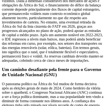
vizinhos. Dada a dimensão considerável dos mercados de ações e
obrigações da África do Sul, o financiamento do défice da balança
corrente depende principalmente dos fluxos de capital estrangeiro,
que permanecerão voláteis num contexto económico global
altamente incerto, particularmente no que diz respeito aos
investimentos de carteira. No entanto, uma eventual retirada da
África do Sul da lista cinzenta do FATF em 2026, graças aos
progressos alcançados no plano de ação, poderá apoiar as entradas
de capital a médio prazo. Após um aumento notável em 2022-2023,
o IDE regressou a níveis mais baixos, mas poderá ainda beneficiar
das reformas em curso, por exemplo, nos setores dos transportes ou
das energias renováveis (solar, eólica, baterias). Em termos gerais,
isto significa que o rand, que é totalmente flexível e especulativo,
permanecerá fraco e volátil. As reservas cambiais deverão manter-se
adequadas, cobrindo cerca de cinco meses de importações.
Um caminho desafiante pela frente para o Governo
de Unidade Nacional (GNU)
O panorama político na África do Sul mudou de forma decisiva
após as eleições gerais de maio de 2024. Como herdeiro da vitória
sobre o apartheid, o Congresso Nacional Africano (ANC) continua
a ser a força política dominante, mas a sua popularidade tem vindo a
diminuir de forma constante nos últimos anos. A confiança dos
eleitores tinha sido minada por níveis recorde de cortes de energia,