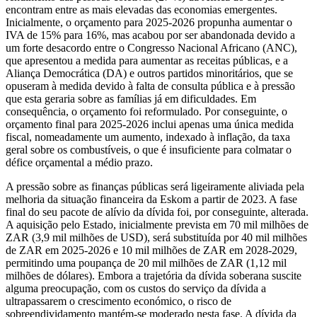
encontram entre as mais elevadas das economias emergentes.
Inicialmente, o orçamento para 2025-2026 propunha aumentar o
IVA de 15% para 16%, mas acabou por ser abandonada devido a
um forte desacordo entre o Congresso Nacional Africano (ANC),
que apresentou a medida para aumentar as receitas públicas, e a
Aliança Democrática (DA) e outros partidos minoritários, que se
opuseram à medida devido à falta de consulta pública e à pressão
que esta geraria sobre as famílias já em dificuldades. Em
consequência, o orçamento foi reformulado. Por conseguinte, o
orçamento final para 2025-2026 inclui apenas uma única medida
fiscal, nomeadamente um aumento, indexado à inflação, da taxa
geral sobre os combustíveis, o que é insuficiente para colmatar o
défice orçamental a médio prazo.
A pressão sobre as finanças públicas será ligeiramente aliviada pela
melhoria da situação financeira da Eskom a partir de 2023. A fase
final do seu pacote de alívio da dívida foi, por conseguinte, alterada.
A aquisição pelo Estado, inicialmente prevista em 70 mil milhões de
ZAR (3,9 mil milhões de USD), será substituída por 40 mil milhões
de ZAR em 2025-2026 e 10 mil milhões de ZAR em 2028-2029,
permitindo uma poupança de 20 mil milhões de ZAR (1,12 mil
milhões de dólares). Embora a trajetória da dívida soberana suscite
alguma preocupação, com os custos do serviço da dívida a
ultrapassarem o crescimento económico, o risco de
sobreendividamento mantém-se moderado nesta fase. A dívida da