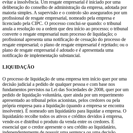
evitar a insolvência. Um resgate empresarial é iniciado por uma
deliberação do conselho de administração da empresa, adotada por
maioria simples. A supervisão e o controlo são assegurados por um
profissional de resgate empresarial, nomeado pela empresa e
licenciado pela CIPC. O processo conclui-se quando: o tribunal
anula a resolução ou a ordem que deu início ao processo; o tribunal
converte o resgate empresarial num processo de liquidação; o
profissional apresenta uma notificação de cessação do processo de
resgate empresarial; o plano de resgate empresarial é rejeitado; ou o
plano de resgate empresarial é adotado e é apresentada uma
notificação de implementação substancial.
LIQUIDAÇÃO
O processo de liquidação de uma empresa tem início quer por uma
decisão judicial a pedido de qualquer pessoa e com base nos
fundamentos previstos na Lei das Sociedades de 2008, quer por um
pedido de liquidação voluntária, quer ainda por um requerimento
apresentado ao tribunal pelos acionistas, pelos credores ou pela
própria empresa para a liquidação (quando a empresa se encontra
insolvente). É nomeado um liquidatário para liquidar a empresa. O
liquidatário recolhe todos os ativos e créditos devidos à empresa,
vende-os e distribui o produto da venda entre os credores. É
essencial que o credor apresente o seu crédito ao liquidatário,
independentemente de possuir uma sentença ou uma decisão