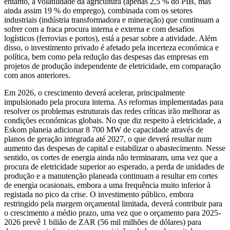
entanto, a volatilidade da agricultura (apenas 2,5 % do PIB, mas
ainda assim 19 % do emprego), combinada com os setores
industriais (indústria transformadora e mineração) que continuam a
sofrer com a fraca procura interna e externa e com desafios
logísticos (ferrovias e portos), está a pesar sobre a atividade. Além
disso, o investimento privado é afetado pela incerteza económica e
política, bem como pela redução das despesas das empresas em
projetos de produção independente de eletricidade, em comparação
com anos anteriores.
Em 2026, o crescimento deverá acelerar, principalmente
impulsionado pela procura interna. As reformas implementadas para
resolver os problemas estruturais das redes críticas irão melhorar as
condições económicas globais. No que diz respeito à eletricidade, a
Eskom planeia adicionar 8 700 MW de capacidade através de
planos de geração integrada até 2027, o que deverá resultar num
aumento das despesas de capital e estabilizar o abastecimento. Nesse
sentido, os cortes de energia ainda não terminaram, uma vez que a
procura de eletricidade superior ao esperado, a perda de unidades de
produção e a manutenção planeada continuam a resultar em cortes
de energia ocasionais, embora a uma frequência muito inferior à
registada no pico da crise. O investimento público, embora
restringido pela margem orçamental limitada, deverá contribuir para
o crescimento a médio prazo, uma vez que o orçamento para 2025-
2026 prevê 1 bilião de ZAR (56 mil milhões de dólares) para