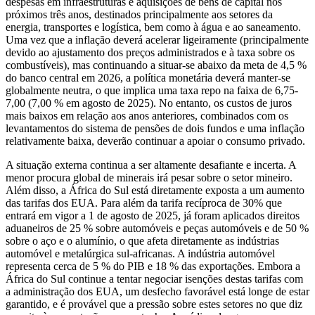
despesas em infraestruturas e aquisições de bens de capital nos
próximos três anos, destinados principalmente aos setores da
energia, transportes e logística, bem como à água e ao saneamento.
Uma vez que a inflação deverá acelerar ligeiramente (principalmente
devido ao ajustamento dos preços administrados e à taxa sobre os
combustíveis), mas continuando a situar-se abaixo da meta de 4,5 %
do banco central em 2026, a política monetária deverá manter-se
globalmente neutra, o que implica uma taxa repo na faixa de 6,75-
7,00 (7,00 % em agosto de 2025). No entanto, os custos de juros
mais baixos em relação aos anos anteriores, combinados com os
levantamentos do sistema de pensões de dois fundos e uma inflação
relativamente baixa, deverão continuar a apoiar o consumo privado.
A situação externa continua a ser altamente desafiante e incerta. A
menor procura global de minerais irá pesar sobre o setor mineiro.
Além disso, a África do Sul está diretamente exposta a um aumento
das tarifas dos EUA. Para além da tarifa recíproca de 30% que
entrará em vigor a 1 de agosto de 2025, já foram aplicados direitos
aduaneiros de 25 % sobre automóveis e peças automóveis e de 50 %
sobre o aço e o alumínio, o que afeta diretamente as indústrias
automóvel e metalúrgica sul-africanas. A indústria automóvel
representa cerca de 5 % do PIB e 18 % das exportações. Embora a
África do Sul continue a tentar negociar isenções destas tarifas com
a administração dos EUA, um desfecho favorável está longe de estar
garantido, e é provável que a pressão sobre estes setores no que diz