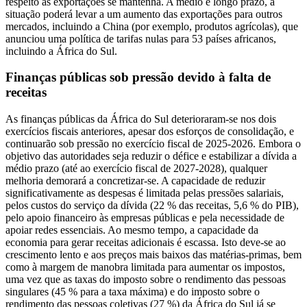
respeito às exportações se mantenha. A médio e longo prazo, a
situação poderá levar a um aumento das exportações para outros
mercados, incluindo a China (por exemplo, produtos agrícolas), que
anunciou uma política de tarifas nulas para 53 países africanos,
incluindo a África do Sul.
Finanças públicas sob pressão devido à falta de
receitas
As finanças públicas da África do Sul deterioraram-se nos dois
exercícios fiscais anteriores, apesar dos esforços de consolidação, e
continuarão sob pressão no exercício fiscal de 2025-2026. Embora o
objetivo das autoridades seja reduzir o défice e estabilizar a dívida a
médio prazo (até ao exercício fiscal de 2027-2028), qualquer
melhoria demorará a concretizar-se. A capacidade de reduzir
significativamente as despesas é limitada pelas pressões salariais,
pelos custos do serviço da dívida (22 % das receitas, 5,6 % do PIB),
pelo apoio financeiro às empresas públicas e pela necessidade de
apoiar redes essenciais. Ao mesmo tempo, a capacidade da
economia para gerar receitas adicionais é escassa. Isto deve-se ao
crescimento lento e aos preços mais baixos das matérias-primas, bem
como à margem de manobra limitada para aumentar os impostos,
uma vez que as taxas do imposto sobre o rendimento das pessoas
singulares (45 % para a taxa máxima) e do imposto sobre o
rendimento das pessoas coletivas (27 %) da África do Sul já se