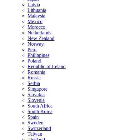
Latvia
Lithuania
Malaysia
Mexico
Morocco
Netherlands
New Zealand
Norway
Peru
Philippines
Poland
Republic of Ireland
Romania
Russia
Serbia
Singapore
Slovakia
Slovenia
South Africa
South Korea
Spain
Sweden
Switzerland
Taiwan
Thailand