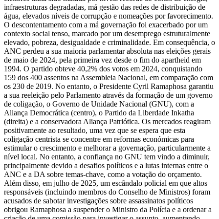
infraestruturas degradadas, má gestão das redes de distribuição de
água, elevados níveis de corrupção e nomeações por favorecimento.
O descontentamento com a má governação foi exacerbado por um
contexto social tenso, marcado por um desemprego estruturalmente
elevado, pobreza, desigualdade e criminalidade. Em consequência, o
ANC perdeu a sua maioria parlamentar absoluta nas eleições gerais
de maio de 2024, pela primeira vez desde o fim do apartheid em
1994. O partido obteve 40,2% dos votos em 2024, conquistando
159 dos 400 assentos na Assembleia Nacional, em comparação com
os 230 de 2019. No entanto, o Presidente Cyril Ramaphosa garantiu
a sua reeleição pelo Parlamento através da formação de um governo
de coligação, o Governo de Unidade Nacional (GNU), com a
Aliança Democrática (centro), o Partido da Liberdade Inkatha
(direita) e a conservadora Aliança Patriótica. Os mercados reagiram
positivamente ao resultado, uma vez que se espera que esta
coligação centrista se concentre em reformas económicas para
estimular o crescimento e melhorar a governação, particularmente a
nível local. No entanto, a confiança no GNU tem vindo a diminuir,
principalmente devido a desafios políticos e a lutas internas entre o
ANC e a DA sobre temas-chave, como a votação do orçamento.
Além disso, em julho de 2025, um escândalo policial em que altos
responsáveis (incluindo membros do Conselho de Ministros) foram
acusados de sabotar investigações sobre assassinatos políticos
obrigou Ramaphosa a suspender o Ministro da Polícia e a ordenar a
criação de uma comissão para investigar o assunto, aumentando