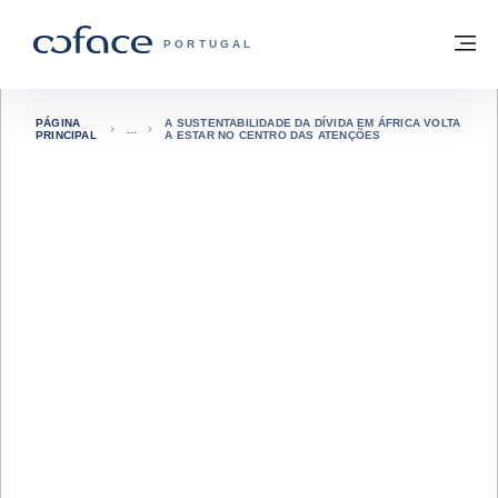
Aceder ao conteúdo
Voltar à página principal
M
COFACE FOR TRADE - HOMEPAGE DO 
PORTUGAL
PÁGINA
A SUSTENTABILIDADE DA DÍVIDA EM ÁFRICA VOLTA
PRINCIPAL
A ESTAR NO CENTRO DAS ATENÇÕES