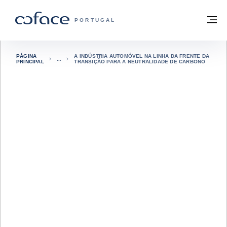
Aceder ao conteúdo
Voltar à página principal
M
COFACE FOR TRADE - HOMEPAGE DO 
PORTUGAL
PÁGINA
A INDÚSTRIA AUTOMÓVEL NA LINHA DA FRENTE DA
PRINCIPAL
TRANSIÇÃO PARA A NEUTRALIDADE DE CARBONO